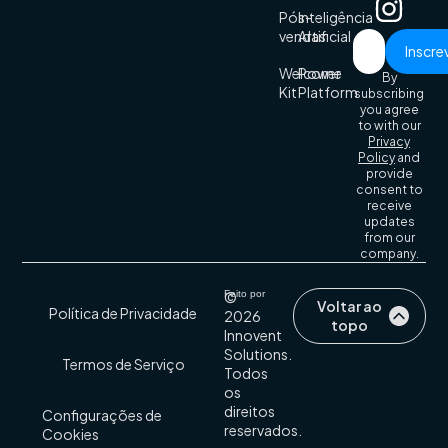
Pós-
Inteligência
vendas
Artificial
Welcome
Power
By
Kit
Platform
subscribing
you agree
to with our
Privacy
Policy
and
provide
consent to
receive
updates
from our
company.
©
Feito por
Voltar ao
Política de Privacidade
2026
topo
Innovent
Solutions.
Termos de Serviço
Todos
os
direitos
Configurações de
reservados.
Cookies