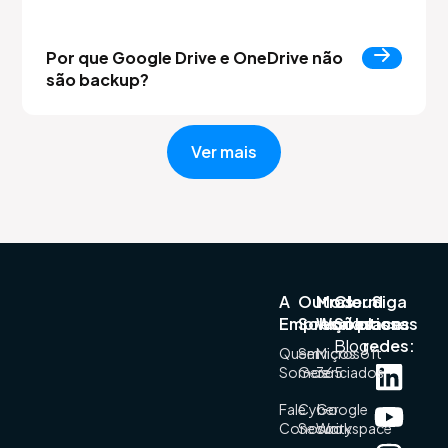
Por que Google Drive e OneDrive não
são backup?
Ver mais
A
Outras
Modern
Cloud
Siga
Empresa
Soluções
Workplace
Solutions
nossas
Blog
redes:
Quem
Serviços
Microsoft
Somos
Gerenciados
365
Fale
Cyber
Google
Conosco
Security
Workspace