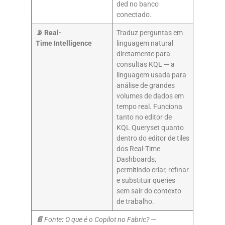
ded no banco
conectado.
📡 Real-
Traduz perguntas em
Time Intelligence
linguagem natural
diretamente para
consultas KQL — a
linguagem usada para
análise de grandes
volumes de dados em
tempo real. Funciona
tanto no editor de
KQL Queryset quanto
dentro do editor de tiles
dos Real-Time
Dashboards,
permitindo criar, refinar
e substituir queries
sem sair do contexto
de trabalho.
📄
Fonte
:
O que é o Copilot no Fabric? —