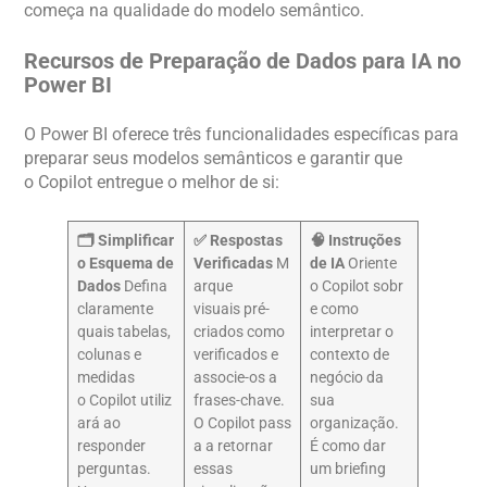
começa na qualidade do modelo semântico.
Recursos de Preparação de Dados para IA no
Power BI
O Power BI oferece três funcionalidades específicas para
preparar seus modelos semânticos e garantir que
o Copilot entregue o melhor de si:
🗂️ Simplificar
✅ Respostas
🧠 Instruções
o Esquema de
Verificadas
M
de IA
Oriente
Dados
Defina
arque
o Copilot sobr
claramente
visuais pré-
e como
quais tabelas,
criados como
interpretar o
colunas e
verificados e
contexto de
medidas
associe-os a
negócio da
o Copilot utiliz
frases-chave.
sua
ará ao
O Copilot pass
organização.
responder
a a retornar
É como dar
perguntas.
essas
um briefing