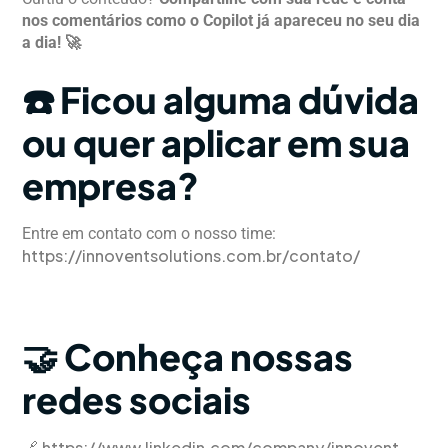
nos comentários como o Copilot já apareceu no seu dia
a dia! 🚀
☎️
Ficou alguma dúvida
ou quer aplicar em sua
empresa?
Entre em contato com o nosso time:
https://innoventsolutions.com.br/contato/
🤝
Conheça nossas
redes sociais
https://www.linkedin.com/company/innovent-