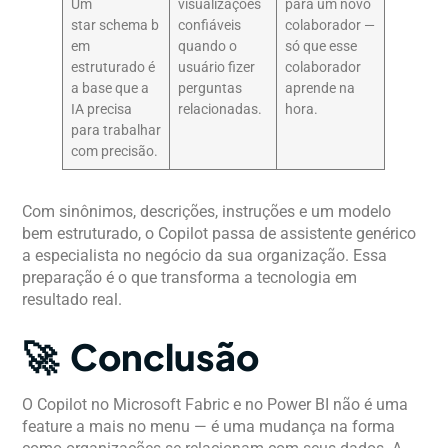
Um
visualizações
para um novo
star schema b
confiáveis
colaborador —
em
quando o
só que esse
estruturado é
usuário fizer
colaborador
a base que a
perguntas
aprende na
IA precisa
relacionadas.
hora.
para trabalhar
com precisão.
Com sinônimos, descrições, instruções e um modelo
bem estruturado, o Copilot passa de assistente genérico
a especialista no negócio da sua organização. Essa
preparação é o que transforma a tecnologia em
resultado real.
🚀 Conclusão
O Copilot no Microsoft Fabric e no Power BI não é uma
feature a mais no menu — é uma mudança na forma