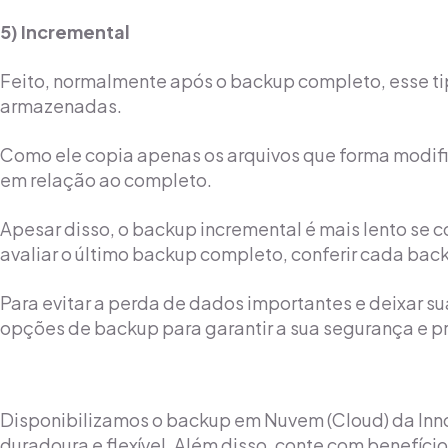
5) Incremental
Feito, normalmente após o backup completo, esse t
armazenadas.
Como ele copia apenas os arquivos que forma modi
em relação ao completo.
Apesar disso, o backup incremental é mais lento se 
avaliar o último backup completo, conferir cada bac
Para evitar a perda de dados importantes e deixar su
opções de backup para garantir a sua segurança e p
Disponibilizamos o backup em Nuvem (Cloud) da Innov
duradoura e flexível. Além disso, conte com benefí