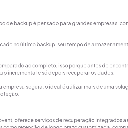
ipo de backup é pensado para grandes empresas, com
ficado no último backup, seu tempo de armazenamen
comparado ao completo, isso porque antes de encontr
kup incremental e só depois recuperar os dados.
a empresa segura, o ideal é utilizar mais de uma sol
roteção.
ent, oferece serviços de recuperação integrados a u
cios como retenção de longo prazo customizada, com