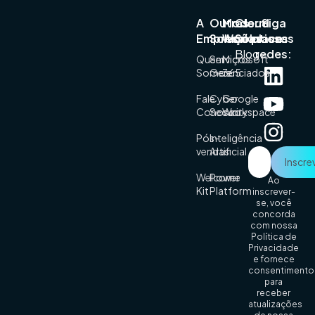
A
Outras
Modern
Cloud
Siga
Empresa
Soluções
Workplace
Solutions
nossas
Blog
redes:
Quem
Serviços
Microsoft
Somos
Gerenciados
365
Fale
Cyber
Google
Conosco
Security
Workspace
Pós-
Inteligência
vendas
Artificial
Welcome
Power
Ao
Kit
Platform
inscrever-
se, você
concorda
com nossa
Política de
Privacidade
e fornece
consentimento
para
receber
atualizações