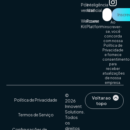
Pós-
Inteligência
vendas
Artificial
Welcome
Power
Ao
Kit
Platform
inscrever-
se, você
concorda
com nossa
Política de
Privacidade
e fornece
consentimento
para
receber
atualizações
de nossa
empresa.
©
Voltar ao
Política de Privacidade
2026
topo
Innovent
Solutions.
Termos de Serviço
Todos
os
direitos
Configurações de