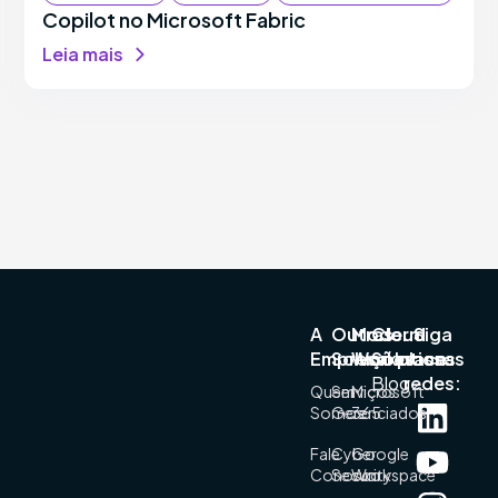
Copilot no Microsoft Fabric
Leia mais
A
Outras
Modern
Cloud
Siga
Empresa
Soluções
Workplace
Solutions
nossas
Blog
redes:
Quem
Serviços
Microsoft
Somos
Gerenciados
365
Fale
Cyber
Google
Conosco
Security
Workspace