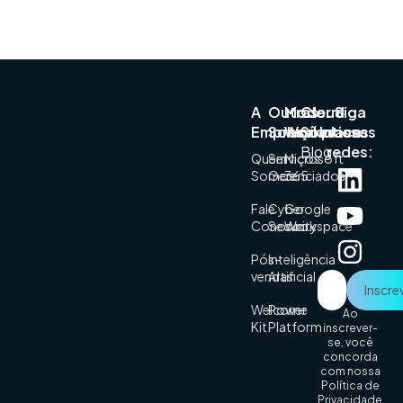
A
Outras
Modern
Cloud
Siga
Empresa
Soluções
Workplace
Solutions
nossas
Blog
redes:
Quem
Serviços
Microsoft
Somos
Gerenciados
365
Fale
Cyber
Google
Conosco
Security
Workspace
Pós-
Inteligência
vendas
Artificial
Welcome
Power
Ao
Kit
Platform
inscrever-
se, você
concorda
com nossa
Política de
Privacidade