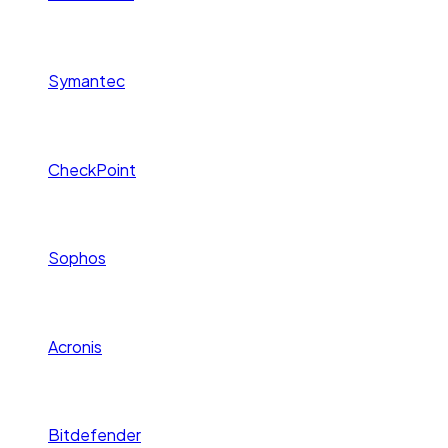
Symantec
CheckPoint
Sophos
Acronis
Bitdefender