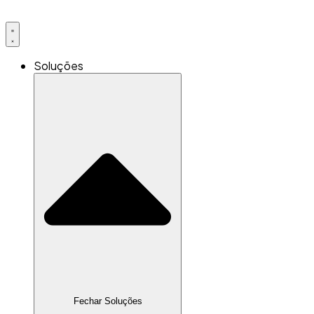
Ir
para
o
conteúdo
Soluções
Fechar Soluções