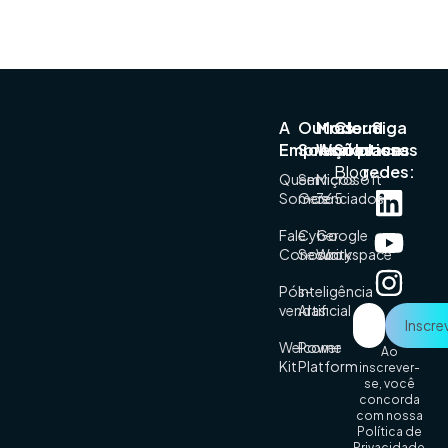
A
Outras
Modern
Cloud
Siga
Empresa
Soluções
Workplace
Solutions
nossas
Blog
redes:
Quem
Serviços
Microsoft
Somos
Gerenciados
365
Fale
Cyber
Google
Conosco
Security
Workspace
Pós-
Inteligência
vendas
Artificial
Welcome
Power
Ao
Kit
Platform
inscrever-
se, você
concorda
com nossa
Política de
Privacidade