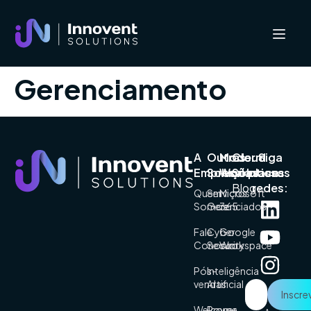
Gerenciamento
A
Outras
Modern
Cloud
Siga
Empresa
Soluções
Workplace
Solutions
nossas
Blog
redes:
Quem
Serviços
Microsoft
Somos
Gerenciados
365
Fale
Cyber
Google
Conosco
Security
Workspace
Pós-
Inteligência
vendas
Artificial
Welcome
Power