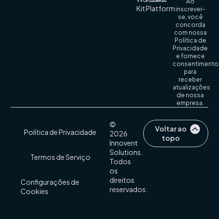
Ao
Kit
Platform
inscrever-
se, você
concorda
com nossa
Política de
Privacidade
e fornece
consentimento
para
receber
atualizações
de nossa
empresa.
©
Voltar ao
Política de Privacidade
2026
topo
Innovent
Solutions.
Termos de Serviço
Todos
os
direitos
Configurações de
reservados.
Cookies