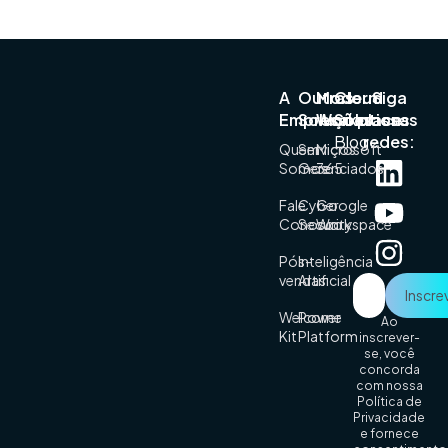
A
Outras
Modern
Cloud
Siga
Empresa
Soluções
Workplace
Solutions
nossas
Blog
redes:
Quem
Serviços
Microsoft
Somos
Gerenciados
365
Fale
Cyber
Google
Conosco
Security
Workspace
Pós-
Inteligência
vendas
Artificial
Welcome
Power
Ao
Kit
Platform
inscrever-
se, você
concorda
com nossa
Política de
Privacidade
e fornece